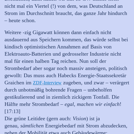
nicht mal ein Viertel (!) von dem, was Deutschland an
Strom im Durchschnitt braucht, das ganze Jahr hindurch
– heute schon.
Weitere -zig Gigawatt können dann einfach nicht
ausdauernd aus Speichern kommen, das würde selbst bei
kindisch optimistischen Annahmen auf Basis von
Elektroauto-Batterien und gedrosselter Industrie nicht
mal für einen halben Tag reichen. Nun soll der
Strombedarf aber sogar noch massiv ansteigen, politisch
gewollt: Das muss auch Habecks Energie-Staatssekretär
Graichen im
zugeben, und zwar – verärgert
ZDF-Interview
durch unbotmäßig bohrende Fragen – unbeholfen
gestikulierend und in ziemlich zickigem Tonfall. Die
Hälfte mehr Strombedarf –
egal, machen wir einfach
!
[17:13]
Die grüne Leitidee (gern auch:
Vision
) ist ja
genau,
sämtlichen
Energiebedarf mit Strom abzudecken,
neben der Mobilität etwa auch Gebäudewärme: