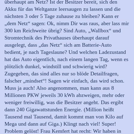
überhaupt am Netz? Ist der Besitzer bereit, sich den
Akku für das Weltganze leersaugen zu lassen und die
nächsten 3 oder 5 Tage zuhause zu bleiben? Kann er
„dem Netz“ sagen: Ok, nimm Dir was raus, aber lass mir
300 km Reichweite übrig? Sind Auto, „Wallbox“ und
Stromtechnik des Privathauses überhaupt darauf
ausgelegt, dass „das Netz“ sich am Batterie-Auto
bedient, je nach Tageslaune? Und welchen Ladezustand
hat das Auto eigentlich, nach einem langen Tag, wenn es
plötzlich dunkel, windstill und schwierig wird?
Zugegeben, das sind alles nur so blöde Detailfragen,
falscher „mindset“! Sagen wir einfach, das wird schon.
Muss ja auch! Also angenommen, man kann aus 8
Millionen PKW jeweils 30 kWh abzweigen, mehr oder
weniger freiwillig, was die Besitzer angeht. Das ergibt
dann 240 Gigawattstunden Energie. (Million heißt
Tausend mal Tausend, damit kommt man von Kilo auf
Mega und dann auf Giga.) Klingt nach viel! Super!
Problem gelöst! Frau Kemfert hat recht: Wir haben in