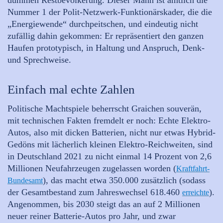
dummen Restbevölkerung. Dieser Mann ist amtlich die
Nummer 1 der Polit-Netzwerk-Funktionärskader, die die
„Energiewende“ durchpeitschen, und eindeutig nicht
zufällig dahin gekommen: Er repräsentiert den ganzen
Haufen prototypisch, in Haltung und Anspruch, Denk-
und Sprechweise.
Einfach mal echte Zahlen
Politische Machtspiele beherrscht Graichen souverän,
mit technischen Fakten fremdelt er noch: Echte Elektro-
Autos, also mit dicken Batterien, nicht nur etwas Hybrid-
Gedöns mit lächerlich kleinen Elektro-Reichweiten, sind
in Deutschland 2021 zu nicht einmal 14 Prozent von 2,6
Millionen Neufahrzeugen zugelassen worden (
Kraftfahrt-
), das macht etwa 350.000 zusätzlich (sodass
Bundesamt
der Gesamtbestand zum Jahreswechsel 618.460
).
erreichte
Angenommen, bis 2030 steigt das an auf 2 Millionen
neuer reiner Batterie-Autos pro Jahr, und zwar