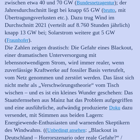
zwischen etwa 40 und 70 GW (
); der
Bundesnetzagentur
Jahresdurchschnitt liegt bei knapp 65 GW (
, mit
brutto
Übertragungsverlusten etc.). Dazu trug Wind im
Durchschnitt 2021 (verteilt auf 8.760 Stunden jährlich)
knapp 13 GW bei; Solarstrom weitere gut 5 GW
(
).
Fraunhofer
Die Zahlen zeigen drastisch: Die Gefahr eines Blackout,
einer dramatischen Unterversorgung mit
lebensnotwendigem Strom, wird immer realer, wenn
zuverlässige Kraftwerke auf fossiler Basis verteufelt,
vom Netz genommen und zerstört werden. Das lässt sich
nicht mehr als „Verschwörungstheorie“ vom Tisch
wischen – und es ist ein kleines Wunder geschehen: Das
Staatsfernsehen aus Mainz hat das Problem aufgegriffen
und eine ausführliche, aufwändig produzierte
dazu
Doku
versendet, mit Stimmen aus beiden Lagern:
Energiewende-Enthusiasten und warnenden Skeptikern
des Windwahns. ((
: „Blackout in
Unbedingt ansehen
Deutschland – Horrorszenario oder reale Gefahr?“ /