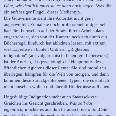
Güte, wie deutlich muss sie es denn noch sagen
. Was für
ein aufsässiger Flegel, dieser Medientyp.
Die Gouvernante sieht ihre Autorität nicht gern
angezweifelt. Zumal sie doch professionell mitgespielt
hat: fürs Fernsehen auf der Straße ihrem Arbeitsplatz
zugestrebt ist, sich von der Kamera neckisch durch ein
Bücherregal hindurch hat ablichten lassen, mit extrem
viel Expertise in bunten Ordnern. „Righteous
indignation“ (auf vulgärdeutsch: beleidigte Leberwurst)
ist der Antrieb, das psychologische Hauptmotiv des
öffentlichen Agierens dieser Leute: Sie sind moralisch
überlegen, kämpfen für die Welt von morgen, und dann
kommen diese zurückgebliebenen Typen, die es einfach
nicht einsehen wollen und überall Hindernisse aufbauen.
Ungeduldige Indignation steht auch Staatssekretär
Graichen ins Gesicht geschrieben.
Was soll das
eigentlich
, möchte es aus ihm herausschreien. Sind Sie
noch bei Trost, Sie Fernsehtrottel?
Diese Branchenheinis