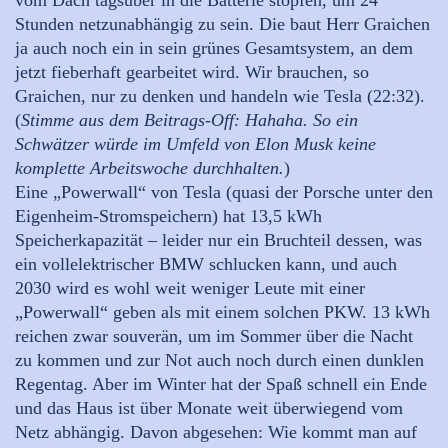
vom Dach tagsüber in die Batterie stopfen, um 24
Stunden netzunabhängig zu sein. Die baut Herr Graichen
ja auch noch ein in sein grünes Gesamtsystem, an dem
jetzt fieberhaft gearbeitet wird. Wir brauchen, so
Graichen, nur zu denken und handeln wie Tesla (22:32).
(
Stimme aus dem Beitrags-Off:
Hahaha. So ein
Schwätzer würde im Umfeld von Elon Musk keine
komplette Arbeitswoche durchhalten.
)
Eine „Powerwall“ von Tesla (quasi der Porsche unter den
Eigenheim-Stromspeichern) hat 13,5 kWh
Speicherkapazität – leider nur ein Bruchteil dessen, was
ein vollelektrischer BMW schlucken kann, und auch
2030 wird es wohl weit weniger Leute mit einer
„Powerwall“ geben als mit einem solchen PKW. 13 kWh
reichen zwar souverän, um im Sommer über die Nacht
zu kommen und zur Not auch noch durch einen dunklen
Regentag. Aber im Winter hat der Spaß schnell ein Ende
und das Haus ist über Monate weit überwiegend vom
Netz abhängig. Davon abgesehen: Wie kommt man auf